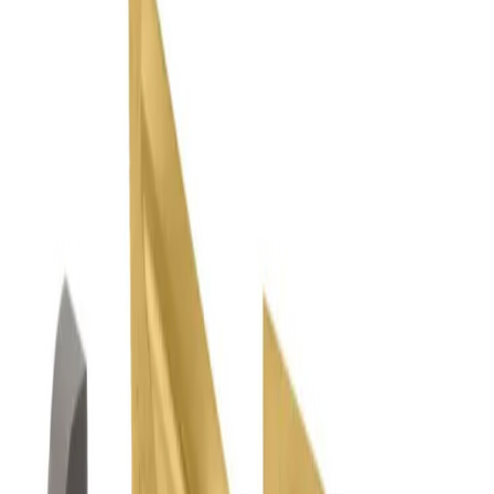
Công cụ - Dụng cụ cơ khí
Phân tích vật liệu OES - XRF - LIBS
Thiết bị kiểm tra RoHS
Phân tích Xi mạ cho ngành Cơ khí & Điện tử
Kiểm tra Độ Cứng (HT)
Máy thử cơ tính (kéo, nén, uốn, xoắn, va đập)
Mẫu chuẩn (CRM)
Dịch Vụ
Bài Viết
Liên Lạc
Open locale menu