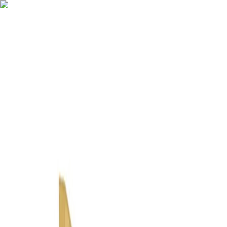
Mobile Navbar
Giới Thiệu
Sản Phẩm
Kiểm tra vật liệu
Đo lường cơ khí
Kiểm tra Không phá huỷ NDT
Đo Kiểm Điện/Tự động