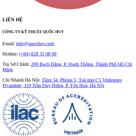
LIÊN HỆ
CÔNG TY KỸ THUẬT QUỐC HUY
Email:
info@quochuy.com
Hotline:
(+84) 828 31 08 99
Trụ Sở Chính
:
209 Bạch Đằng, P. Hạnh Thông, Thành Phố Hồ Chí
Minh
Chi Nhánh Hà Nội
:
Tầng 34, Phòng 5, Toà nhà C5 Vinhomes
D'capitale, 119 Trần Duy Hưng, P. Yên Hoà, Hà Nội