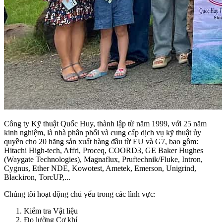
Công ty Kỹ thuật Quốc Huy, thành lập từ năm 1999, với 25 năm
kinh nghiệm, là nhà phân phối và cung cấp dịch vụ kỹ thuật ủy
quyền cho 20 hãng sản xuất hàng đầu từ EU và G7, bao gồm:
Hitachi High-tech, Affri, Proceq, COORD3, GE Baker Hughes
(Waygate Technologies), Magnaflux, Pruftechnik/Fluke, Intron,
Cygnus, Ether NDE, Kowotest, Ametek, Emerson, Unigrind,
Blackiron, TorcUP,...
Chúng tôi hoạt động chủ yếu trong các lĩnh vực:
Kiểm tra Vật liệu
Đo lường Cơ khí