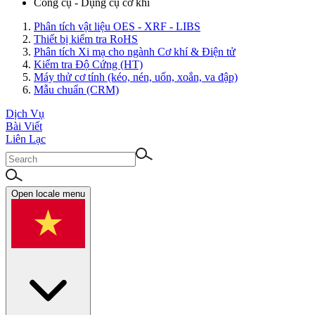
Công cụ - Dụng cụ cơ khí
Phân tích vật liệu OES - XRF - LIBS
Thiết bị kiểm tra RoHS
Phân tích Xi mạ cho ngành Cơ khí & Điện tử
Kiểm tra Độ Cứng (HT)
Máy thử cơ tính (kéo, nén, uốn, xoắn, va đập)
Mẫu chuẩn (CRM)
Dịch Vụ
Bài Viết
Liên Lạc
Open locale menu