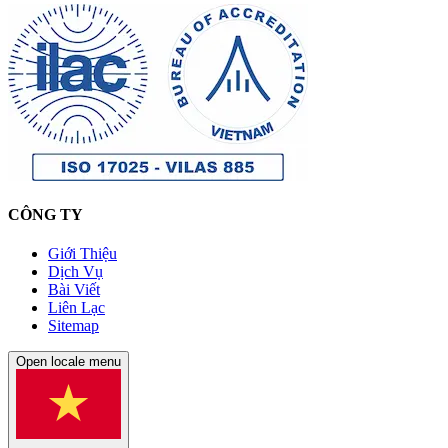
CÔNG TY
Giới Thiệu
Dịch Vụ
Bài Viết
Liên Lạc
Sitemap
Open locale menu