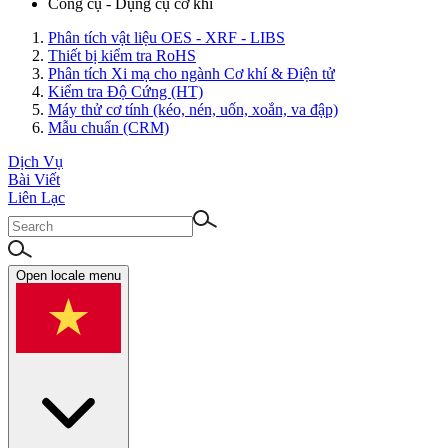
Công cụ - Dụng cụ cơ khí
Phân tích vật liệu OES - XRF - LIBS
Thiết bị kiểm tra RoHS
Phân tích Xi mạ cho ngành Cơ khí & Điện tử
Kiểm tra Độ Cứng (HT)
Máy thử cơ tính (kéo, nén, uốn, xoắn, va đập)
Mẫu chuẩn (CRM)
Dịch Vụ
Bài Viết
Liên Lạc
Open locale menu