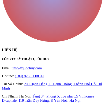
LIÊN HỆ
CÔNG TY KỸ THUẬT QUỐC HUY
Email:
info@quochuy.com
Hotline:
(+84) 828 31 08 99
Trụ Sở Chính
:
209 Bạch Đằng, P. Hạnh Thông, Thành Phố Hồ Chí
Minh
Chi Nhánh Hà Nội
:
Tầng 34, Phòng 5, Toà nhà C5 Vinhomes
D'capitale, 119 Trần Duy Hưng, P. Yên Hoà, Hà Nội