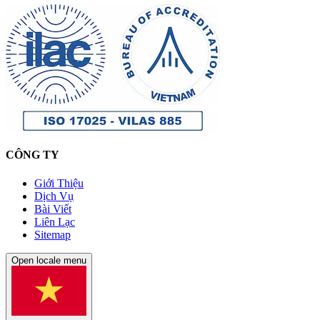
CÔNG TY
Giới Thiệu
Dịch Vụ
Bài Viết
Liên Lạc
Sitemap
Open locale menu