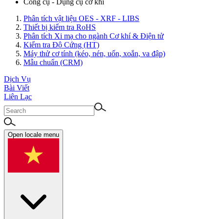
Công cụ - Dụng cụ cơ khí
Phân tích vật liệu OES - XRF - LIBS
Thiết bị kiểm tra RoHS
Phân tích Xi mạ cho ngành Cơ khí & Điện tử
Kiểm tra Độ Cứng (HT)
Máy thử cơ tính (kéo, nén, uốn, xoắn, va đập)
Mẫu chuẩn (CRM)
Dịch Vụ
Bài Viết
Liên Lạc
Open locale menu