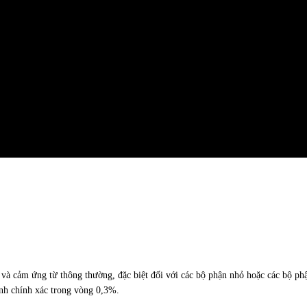
 và cảm ứng từ thông thường, đặc biệt đối với các bộ phận nhỏ hoặc các bộ ph
ính chính xác trong vòng 0,3%.