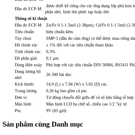
được thiết kế riêng cho các ứng dụng lớp phủ kim l
Đầu dò ECP-M:
phần nhỏ, hình thù phức tạp hoặc thô.
Thông số kĩ thuật
Đầu đo ECP-M:
Zn/Fe 0.1-1.5mil (2-38µm); Cd/Fe 0.1-1.5mil (2-3
Tiêu chuẩn:
hiệu chuẩn kẽm.
Tùy chọn:
SMP-1 (đầu đo cảm ứng) có thể được mua riêng dành
Độ chính xác:
± 1% đối với các tiêu chuẩn tham khảo.
Tính chính xác:
0,3%.
Độ phân giải:
0,1 μm.
Dòng điện xoáy:
Phù hợp với các tiêu chuẩn DIN 50984, BS5411 
Dung lượng bộ
26.500 bài đọc.
nhớ:
Kích thước:
14,9 (L) x 7,94 (W) x 3.02 (D) cm.
Trọng lượng:
0,26 kg bao gồm cả pin.
Đơn vị:
Tự động chuyển đổi giữa đế và số liệu bằng tổ hợp
Màn hình:
Màn hình LCD ba chữ số, chiều cao 1/2 "ký tự.
Pin:
9V (65 giờ).
Sản phẩm cùng Danh mục