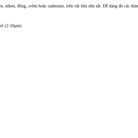
, niken, đồng, crôm hoặc cadmium, trên vật liệu nền sắt. Dễ dàng đo các thà
mil (2-10µm).