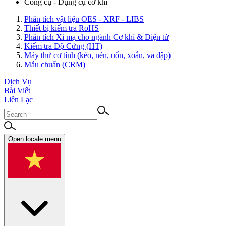
Công cụ - Dụng cụ cơ khí
Phân tích vật liệu OES - XRF - LIBS
Thiết bị kiểm tra RoHS
Phân tích Xi mạ cho ngành Cơ khí & Điện tử
Kiểm tra Độ Cứng (HT)
Máy thử cơ tính (kéo, nén, uốn, xoắn, va đập)
Mẫu chuẩn (CRM)
Dịch Vụ
Bài Viết
Liên Lạc
Open locale menu