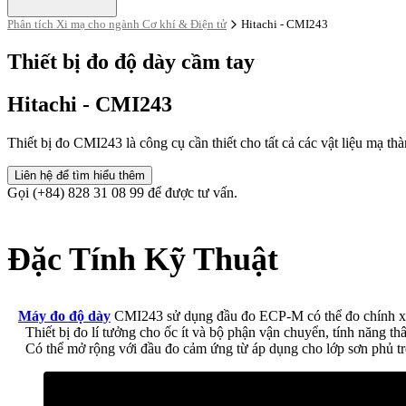
Phân tích Xi mạ cho ngành Cơ khí & Điện tử
Hitachi - CMI243
Thiết bị đo độ dày cầm tay
Hitachi - CMI243
Thiết bị đo CMI243 là công cụ cần thiết cho tất cả các vật liệu mạ th
Liên hệ để tìm hiểu thêm
Gọi (+84) 828 31 08 99 để được tư vấn.
Đặc Tính Kỹ Thuật
Máy đo độ dày
CMI243 sử dụng đầu đo ECP-M có thể đo chính xác độ
Thiết bị đo lí tưởng cho ốc ít và bộ phận vận chuyển, tính năng thâ
Có thể mở rộng với đầu đo cảm ứng từ áp dụng cho lớp sơn phủ trên 