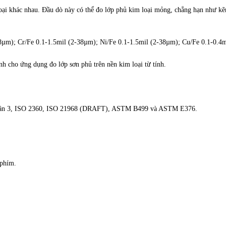
oại khác nhau. Đầu dò này có thể đo lớp phủ kim loại mỏng, chẳng hạn như kẽm
8µm); Cr/Fe 0.1-1.5mil (2-38µm); Ni/Fe 0.1-1.5mil (2-38µm); Cu/Fe 0.1-0.4
 cho ứng dụng đo lớp sơn phủ trên nền kim loại từ tính.
Phần 3, ISO 2360, ISO 21968 (DRAFT), ASTM B499 và ASTM E376.
 phím.