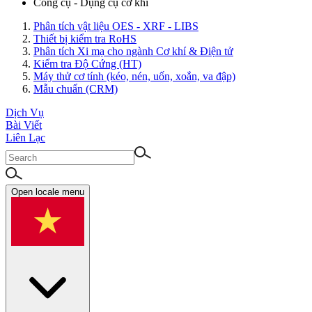
Công cụ - Dụng cụ cơ khí
Phân tích vật liệu OES - XRF - LIBS
Thiết bị kiểm tra RoHS
Phân tích Xi mạ cho ngành Cơ khí & Điện tử
Kiểm tra Độ Cứng (HT)
Máy thử cơ tính (kéo, nén, uốn, xoắn, va đập)
Mẫu chuẩn (CRM)
Dịch Vụ
Bài Viết
Liên Lạc
Open locale menu