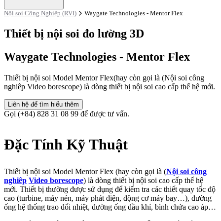
Nội soi Công Nghiệp (RVI)
Waygate Technologies - Mentor Flex
Thiết bị nội soi đo lường 3D
Waygate Technologies - Mentor Flex
Thiết bị nội soi Model Mentor Flex(hay còn gọi là (Nội soi công
nghiêp Video borescope) là dòng thiết bị nội soi cao cấp thế hệ mới.
Liên hệ để tìm hiểu thêm
Gọi (+84) 828 31 08 99 để được tư vấn.
Đặc Tính Kỹ Thuật
Thiết bị nội soi Model Mentor Flex (hay còn gọi là (
Nội soi công
nghiêp
Video borescope
) là dòng thiết bị nội soi cao cấp thế hệ
mới. Thiết bị thường được sử dụng để kiểm tra các thiết quay tốc độ
cao (turbine, máy nén, máy phát điện, động cơ máy bay…), đường
ống hệ thống trao đổi nhiệt, đường ống dầu khí, bình chứa cao áp…