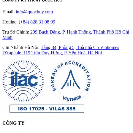
CÔNG TY KỸ THUẬT QUỐC HUY
Email:
info@quochuy.com
Hotline:
(+84) 828 31 08 99
Trụ Sở Chính
:
209 Bạch Đằng, P. Hạnh Thông, Thành Phố Hồ Chí
Minh
Chi Nhánh Hà Nội
:
Tầng 34, Phòng 5, Toà nhà C5 Vinhomes
D'capitale, 119 Trần Duy Hưng, P. Yên Hoà, Hà Nội
CÔNG TY