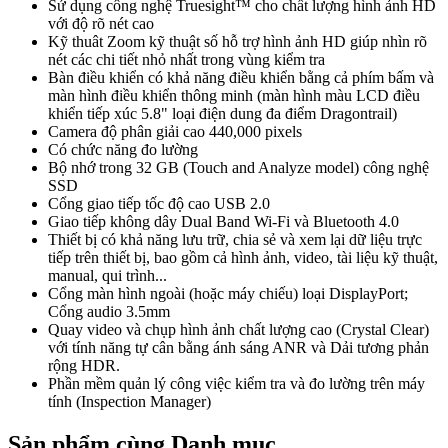
Sử dụng công nghệ Truesight™ cho chất lượng hình ảnh HD
với độ rõ nét cao
Kỹ thuât Zoom kỹ thuật số hỗ trợ hình ảnh HD giúp nhìn rõ
nét các chi tiết nhỏ nhất trong vùng kiểm tra
Bàn điều khiển có khả năng điều khiển bằng cả phím bấm và
màn hình điều khiển thông minh (màn hình màu LCD điều
khiển tiếp xúc 5.8" loại điện dung đa điểm Dragontrail)
Camera độ phân giải cao 440,000 pixels
Có chức năng đo lường
Bộ nhớ trong 32 GB (Touch and Analyze model) công nghệ
SSD
Cổng giao tiếp tốc độ cao USB 2.0
Giao tiếp không dây Dual Band Wi-Fi và Bluetooth 4.0
Thiết bị có khả năng lưu trữ, chia sẻ và xem lại dữ liệu trực
tiếp trên thiết bị, bao gồm cả hình ảnh, video, tài liệu kỹ thuật,
manual, qui trình...
Cổng màn hình ngoài (hoặc máy chiếu) loại DisplayPort;
Cổng audio 3.5mm
Quay video và chụp hình ảnh chất lượng cao (Crystal Clear)
với tính năng tự cân bằng ánh sáng ANR và Dải tương phản
rộng HDR.
Phần mềm quản lý công việc kiểm tra và đo lường trên máy
tính (Inspection Manager)
Sản phẩm cùng Danh mục