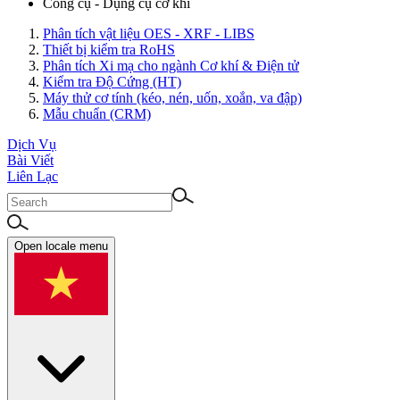
Công cụ - Dụng cụ cơ khí
Phân tích vật liệu OES - XRF - LIBS
Thiết bị kiểm tra RoHS
Phân tích Xi mạ cho ngành Cơ khí & Điện tử
Kiểm tra Độ Cứng (HT)
Máy thử cơ tính (kéo, nén, uốn, xoắn, va đập)
Mẫu chuẩn (CRM)
Dịch Vụ
Bài Viết
Liên Lạc
Open locale menu