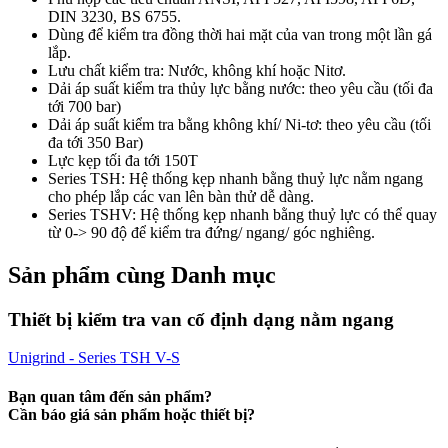
DIN 3230, BS 6755.
Dùng để kiểm tra đồng thời hai mặt của van trong một lần gá
lắp.
Lưu chất kiểm tra: Nước, không khí hoặc Nitơ.
Dải áp suất kiểm tra thủy lực bằng nước: theo yêu cầu (tối đa
tới 700 bar)
Dải áp suất kiểm tra bằng không khí/ Ni-tơ: theo yêu cầu (tối
đa tới 350 Bar)
Lực kẹp tối đa tới 150T
Series TSH: Hệ thống kẹp nhanh bằng thuỷ lực nằm ngang
cho phép lắp các van lên bàn thử dễ dàng.
Series TSHV: Hệ thống kẹp nhanh bằng thuỷ lực có thể quay
từ 0-> 90 độ để kiểm tra đứng/ ngang/ góc nghiêng.
Sản phẩm cùng Danh mục
Thiết bị kiểm tra van cố định dạng nằm ngang
Unigrind - Series TSH V-S
Bạn quan tâm đến sản phẩm?
Cần báo giá sản phẩm hoặc thiết bị?