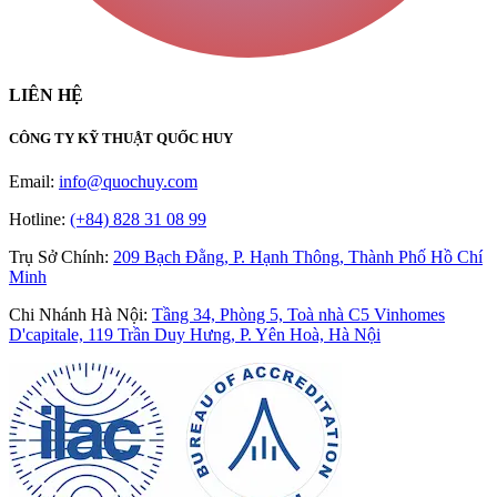
LIÊN HỆ
CÔNG TY KỸ THUẬT QUỐC HUY
Email:
info@quochuy.com
Hotline:
(+84) 828 31 08 99
Trụ Sở Chính
:
209 Bạch Đằng, P. Hạnh Thông, Thành Phố Hồ Chí
Minh
Chi Nhánh Hà Nội
:
Tầng 34, Phòng 5, Toà nhà C5 Vinhomes
D'capitale, 119 Trần Duy Hưng, P. Yên Hoà, Hà Nội