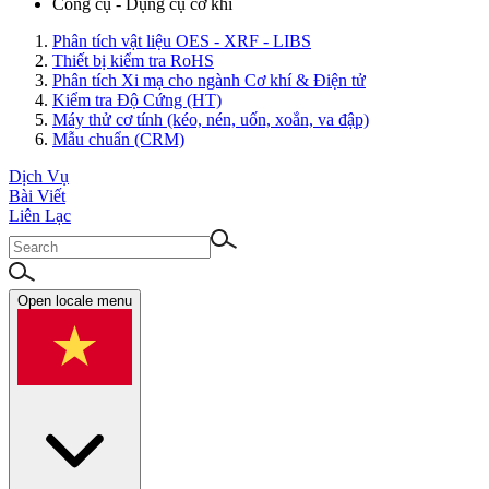
Công cụ - Dụng cụ cơ khí
Phân tích vật liệu OES - XRF - LIBS
Thiết bị kiểm tra RoHS
Phân tích Xi mạ cho ngành Cơ khí & Điện tử
Kiểm tra Độ Cứng (HT)
Máy thử cơ tính (kéo, nén, uốn, xoắn, va đập)
Mẫu chuẩn (CRM)
Dịch Vụ
Bài Viết
Liên Lạc
Open locale menu