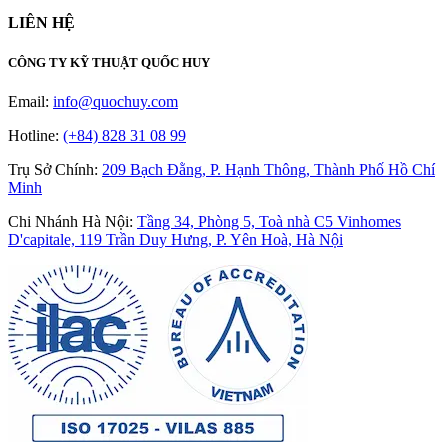
LIÊN HỆ
CÔNG TY KỸ THUẬT QUỐC HUY
Email:
info@quochuy.com
Hotline:
(+84) 828 31 08 99
Trụ Sở Chính
:
209 Bạch Đằng, P. Hạnh Thông, Thành Phố Hồ Chí
Minh
Chi Nhánh Hà Nội
:
Tầng 34, Phòng 5, Toà nhà C5 Vinhomes
D'capitale, 119 Trần Duy Hưng, P. Yên Hoà, Hà Nội