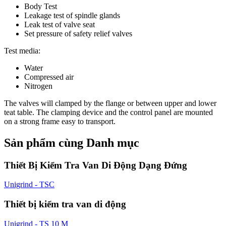
Body Test
Leakage test of spindle glands
Leak test of valve seat
Set pressure of safety relief valves
Test media:
Water
Compressed air
Nitrogen
The valves will clamped by the flange or between upper and lower
teat table. The clamping device and the control panel are mounted
on a strong frame easy to transport.
Sản phẩm cùng Danh mục
Thiết Bị Kiểm Tra Van Di Động Dạng Đứng
Unigrind - TSC
Thiết bị kiểm tra van di động
Unigrind - TS 10 M