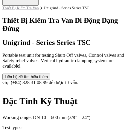
Thiết Bị Kiểm Tra Van
Unigrind - Series Series TSC
Thiết Bị Kiểm Tra Van Di Động Dạng
Đứng
Unigrind - Series Series TSC
Portable test unit for testing Shutt-Off valves, Control valves and
Safety relief valves. Vertical hydraulic clamping system are
availablel
Liên hệ để tìm hiểu thêm
Gọi (+84) 828 31 08 99 để được tư vấn.
Đặc Tính Kỹ Thuật
Working range: DN 10 – 600 mm (3/8” – 24”)
Test types: