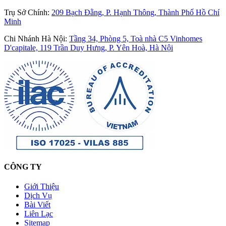
Trụ Sở Chính
:
209 Bạch Đằng, P. Hạnh Thông, Thành Phố Hồ Chí
Minh
Chi Nhánh Hà Nội
:
Tầng 34, Phòng 5, Toà nhà C5 Vinhomes
D'capitale, 119 Trần Duy Hưng, P. Yên Hoà, Hà Nội
CÔNG TY
Giới Thiệu
Dịch Vụ
Bài Viết
Liên Lạc
Sitemap