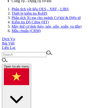
Công cụ - Dụng cụ cơ khí
Phân tích vật liệu OES - XRF - LIBS
Thiết bị kiểm tra RoHS
Phân tích Xi mạ cho ngành Cơ khí & Điện tử
Kiểm tra Độ Cứng (HT)
Máy thử cơ tính (kéo, nén, uốn, xoắn, va đập)
Mẫu chuẩn (CRM)
Dịch Vụ
Bài Viết
Liên Lạc
Open locale menu