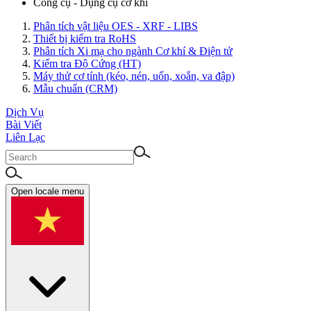
Công cụ - Dụng cụ cơ khí
Phân tích vật liệu OES - XRF - LIBS
Thiết bị kiểm tra RoHS
Phân tích Xi mạ cho ngành Cơ khí & Điện tử
Kiểm tra Độ Cứng (HT)
Máy thử cơ tính (kéo, nén, uốn, xoắn, va đập)
Mẫu chuẩn (CRM)
Dịch Vụ
Bài Viết
Liên Lạc
Open locale menu