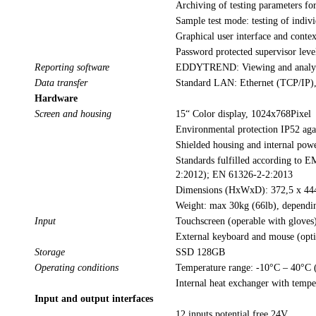
Archiving of testing parameters for 
Sample test mode: testing of indivi
Graphical user interface and contex
Password protected supervisor level
Reporting software
EDDYTREND: Viewing and analyzing 
Data transfer
Standard LAN: Ethernet (TCP/IP),
Hardware
Screen and housing
15“ Color display, 1024x768Pixel
Environmental protection IP52 agai
Shielded housing and internal pow
Standards fulfilled according t
2:2012); EN 61326-2-2:2013
Dimensions (HxWxD): 372,5 x 444 
Weight: max 30kg (66lb), dependi
Input
Touchscreen (operable with gloves
External keyboard and mouse (opt
Storage
SSD 128GB
Operating conditions
Temperature range: -10°C – 40°C 
Internal heat exchanger with tempe
Input and output interfaces
12 inputs potential free 24V