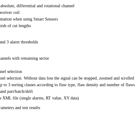
bsolute, differential and rotational channel
eceiver coil
ormation when using Smart Sensors
inish of cut lengths
and 3 alarm thresholds
hannels with remaining sector
nel selection
el selection. Without data loss the signal can be stopped, zoomed and scrolled 
 up to 3 sorting classes according to flaw type, flaw density and number of flaws
and part/batch/shift
 as XML file (single alarms, RT value, XY data)
rameters and test results