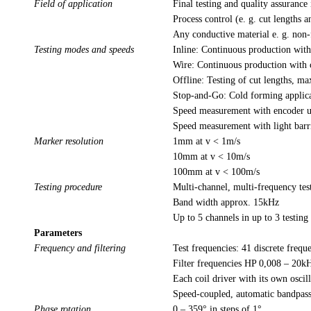
Field of application
Final testing and quality assurance
Process control (e. g. cut lengths a
Any conductive material e. g. non-fe
Testing modes and speeds
Inline: Continuous production with
Wire: Continuous production with c
Offline: Testing of cut lengths, ma
Stop-and-Go: Cold forming applica
Speed measurement with encoder 
Speed measurement with light barr
Marker resolution
1mm at v < 1m/s
10mm at v < 10m/s
100mm at v < 100m/s
Testing procedure
Multi-channel, multi-frequency test
Band width approx. 15kHz
Up to 5 channels in up to 3 testin
Parameters
Frequency and filtering
Test frequencies: 41 discrete fre
Filter frequencies HP 0,008 – 20
Each coil driver with its own osci
Speed-coupled, automatic bandpass 
Phase rotation
0 – 359° in steps of 1°