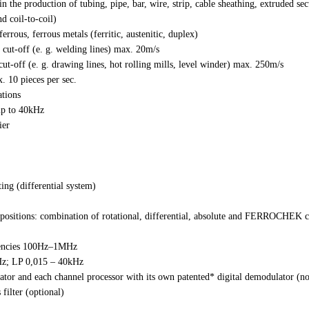
 in the production of tubing, pipe, bar, wire, strip, cable sheathing, extruded s
nd coil-to-coil)
rrous, ferrous metals (ferritic, austenitic, duplex)
 cut-off (e. g. welding lines) max. 20m/s
ut-off (e. g. drawing lines, hot rolling mills, level winder) max. 250m/s
x. 10 pieces per sec.
tions
up to 40kHz
ier
ing (differential system)
g positions: combination of rotational, differential, absolute and FERROCHEK 
quencies 100Hz–1MHz
kHz; LP 0,015 – 40kHz
llator and each channel processor with its own patented* digital demodulator (n
filter (optional)