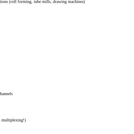
ections (roll forming, tube mills, drawing machines)
channels
o multiplexing!)