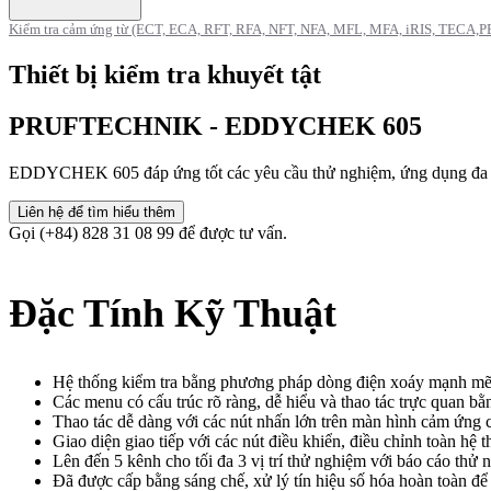
Kiểm tra cảm ứng từ (ECT, ECA, RFT, RFA, NFT, NFA, MFL, MFA, iRIS, TECA
Thiết bị kiểm tra khuyết tật
PRUFTECHNIK - EDDYCHEK 605
EDDYCHEK 605 đáp ứng tốt các yêu cầu thử nghiệm, ứng dụng đa d
Liên hệ để tìm hiểu thêm
Gọi (+84) 828 31 08 99 để được tư vấn.
Đặc Tính Kỹ Thuật
Hệ thống kiểm tra bằng phương pháp dòng điện xoáy mạnh mẽ để 
Các menu có cấu trúc rõ ràng, dễ hiểu và thao tác trực quan bằ
Thao tác dễ dàng với các nút nhấn lớn trên màn hình cảm ứng c
Giao diện giao tiếp với các nút điều khiển, điều chỉnh toàn hệ t
Lên đến 5 kênh cho tối đa 3 vị trí thử nghiệm với báo cáo thử
Đã được cấp bằng sáng chế, xử lý tín hiệu số hóa hoàn toàn đ