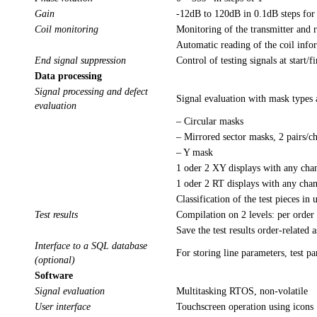
Gain
-12dB to 120dB in 0.1dB steps for a
Coil monitoring
Monitoring of the transmitter and r
Automatic reading of the coil inf
End signal suppression
Control of testing signals at start/f
Data processing
Signal processing and defect
Signal evaluation with mask types 
evaluation
– Circular masks
– Mirrored sector masks, 2 pairs/c
– Y mask
1 oder 2 XY displays with any chan
1 oder 2 RT displays with any chann
Classification of the test pieces in
Test results
Compilation on 2 levels: per order 
Save the test results order-related
Interface to a SQL database
For storing line parameters, test pa
(optional)
Software
Signal evaluation
Multitasking RTOS, non-volatile
User interface
Touchscreen operation using icons