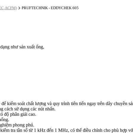
,PEC,ACFM)
PRUFTECHNIK - EDDYCHEK 605
ạng như sản xuất ống,
kiểm soát chất lượng và quy trình tiên tiến ngay trên dây chuyền sản
ng cách sử dụng các nút nhấn.
ó độ phân giải cao.
hống.
 nghiệm phong phú.
ể kiểm tra tần số từ 1 kHz đến 1 MHz, có thể điều chỉnh cho phù hợp v