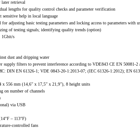
later retrieval
dual lengths for quality control checks and parameter verification
t sensitive help in local language
 for adjusting basic testing parameters and locking access to parameters with us
of testing signals; identifying quality trends (option)
 1Gbit/s
nst dust and dripping water
er supply filters to prevent interference according to VDE843 CE EN 50081-
o EMC: DIN EN 61326-1; VDE 0843-20-1:2013-07; (IEC 61326-1:2012); EN 6
x 556 mm (14,6” x 17,5” x 21,9”), 8 height units
ng on number of channels
)
ional) via USB
(14°F – 113°F)
rature-controlled fans