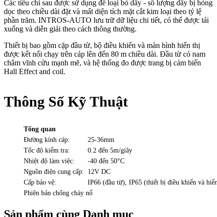
Các tiêu chí sau được sử dụng để loại bỏ dây - số lượng dây bị hỏng
dọc theo chiều dài đặt và mất diện tích mặt cắt kim loại theo tỷ lệ
phần trăm. INTROS-AUTO lưu trữ dữ liệu chi tiết, có thể được tải
xuống và diễn giải theo cách thông thường.
Thiết bị bao gồm cặp đầu từ, bộ điều khiển và màn hình hiển thị
được kết nối chạy trên cáp lên đến 80 m chiều dài. Đầu từ có nam
châm vĩnh cửu mạnh mẽ, và hệ thống đo được trang bị cảm biến
Hall Effect and coil.
Thông Số Kỹ Thuật
Tổng quan
Đường kính cáp:
25-36mm
Tốc độ kiểm tra:
0.2 đến 5m/giây
Nhiệt độ làm việc:
-40 đến 50°C
Nguồn điện cung cấp:
12V DC
Cấp bảo vệ:
IP66 (đầu từ), IP65 (thiết bị điều khiển và hiển
Phiên bản chống cháy nổ
Sản phẩm cùng Danh mục