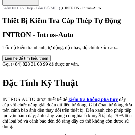
Kiểm tra Cáp Thép - Bồn Bể (MFL)
INTRON - Intros-Auto
Thiết Bị Kiểm Tra Cáp Thép Tự Động
INTRON - Intros-Auto
Tốc độ kiểm tra nhanh, tự động, độ nhạy, độ chính xác cao...
Liên hệ để tìm hiểu thêm
Gọi (+84) 828 31 08 99 để được tư vấn.
Đặc Tính Kỹ Thuật
INTROS-AUTO được thiết kế để
kiểm tra không phá hủy
dây
cáp với chức năng giải đoán dữ liệu tự động. Giải đoán tự động dựa
trên cảnh báo ánh đèn thay đổi trên thiết bị. Đèn xanh cho phép tiếp
tục vận hành dây; ánh sáng vàng có nghĩa là khuyết tật đạt 70% tiêu
chí loại bỏ và cảnh báo đèn đỏ rằng dây có thể không còn được sử
dụng.