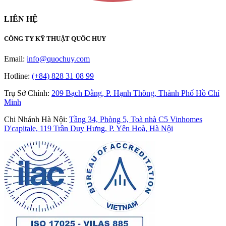
LIÊN HỆ
CÔNG TY KỸ THUẬT QUỐC HUY
Email:
info@quochuy.com
Hotline:
(+84) 828 31 08 99
Trụ Sở Chính
:
209 Bạch Đằng, P. Hạnh Thông, Thành Phố Hồ Chí
Minh
Chi Nhánh Hà Nội
:
Tầng 34, Phòng 5, Toà nhà C5 Vinhomes
D'capitale, 119 Trần Duy Hưng, P. Yên Hoà, Hà Nội