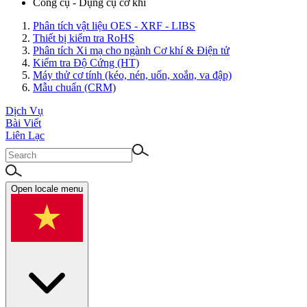
Công cụ - Dụng cụ cơ khí
Phân tích vật liệu OES - XRF - LIBS
Thiết bị kiểm tra RoHS
Phân tích Xi mạ cho ngành Cơ khí & Điện tử
Kiểm tra Độ Cứng (HT)
Máy thử cơ tính (kéo, nén, uốn, xoắn, va đập)
Mẫu chuẩn (CRM)
Dịch Vụ
Bài Viết
Liên Lạc
Open locale menu