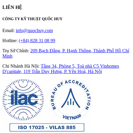
LIÊN HỆ
CÔNG TY KỸ THUẬT QUỐC HUY
Email:
info@quochuy.com
Hotline:
(+84) 828 31 08 99
Trụ Sở Chính
:
209 Bạch Đằng, P. Hạnh Thông, Thành Phố Hồ Chí
Minh
Chi Nhánh Hà Nội
:
Tầng 34, Phòng 5, Toà nhà C5 Vinhomes
D'capitale, 119 Trần Duy Hưng, P. Yên Hoà, Hà Nội