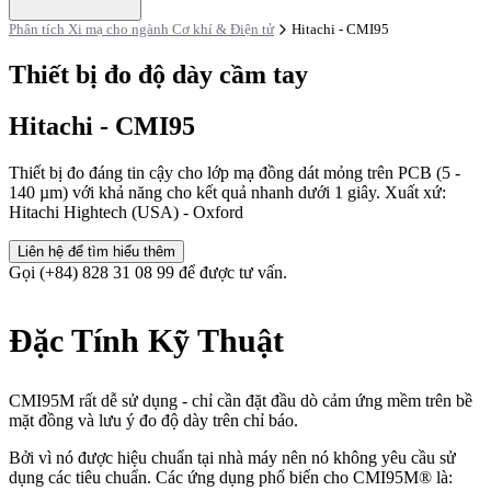
Phân tích Xi mạ cho ngành Cơ khí & Điện tử
Hitachi - CMI95
Thiết bị đo độ dày cầm tay
Hitachi - CMI95
Thiết bị đo đáng tin cậy cho lớp mạ đồng dát mỏng trên PCB (5 -
140 µm) với khả năng cho kết quả nhanh dưới 1 giây. Xuất xứ:
Hitachi Hightech (USA) - Oxford
Liên hệ để tìm hiểu thêm
Gọi (+84) 828 31 08 99 để được tư vấn.
Đặc Tính Kỹ Thuật
CMI95M rất dễ sử dụng - chỉ cần đặt đầu dò cảm ứng mềm trên bề
mặt đồng và lưu ý đo độ dày trên chỉ báo.
Bởi vì nó được hiệu chuẩn tại nhà máy nên nó không yêu cầu sử
dụng các tiêu chuẩn. Các ứng dụng phổ biến cho CMI95M® là: