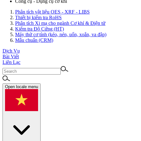
Công cụ - Dụng cụ cơ khí
Phân tích vật liệu OES - XRF - LIBS
Thiết bị kiểm tra RoHS
Phân tích Xi mạ cho ngành Cơ khí & Điện tử
Kiểm tra Độ Cứng (HT)
Máy thử cơ tính (kéo, nén, uốn, xoắn, va đập)
Mẫu chuẩn (CRM)
Dịch Vụ
Bài Viết
Liên Lạc
Open locale menu