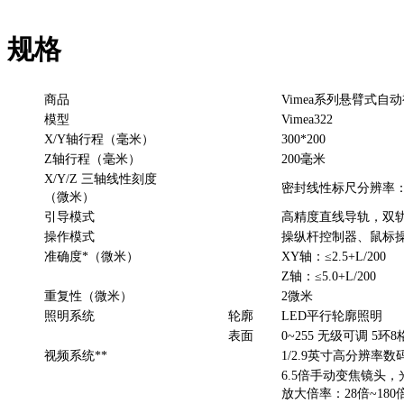
规格
商品
Vimea系列悬臂式自
模型
Vimea322
X/Y轴行程（毫米）
300*200
Z轴行程（毫米）
200毫米
X/Y/Z 三轴线性刻度
密封线性标尺分辨率：
（微米）
引导模式
高精度直线导轨，双
操作模式
操纵杆控制器、鼠标
准确度*（微米）
XY轴：≤2.5+L/200
Z轴：≤5.0+L/200
重复性（微米）
2微米
照明系统
轮廓
LED平行轮廓照明
表面
0~255 无级可调 5环
视频系统**
1/2.9英寸高分辨率数
6.5倍手动变焦镜头，光
放大倍率：28倍~180