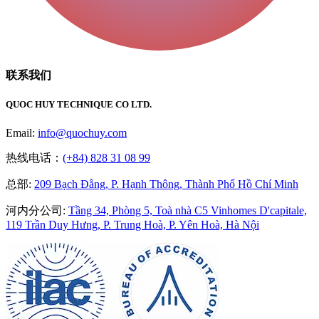
联系我们
QUOC HUY TECHNIQUE CO LTD.
Email:
info@quochuy.com
热线电话：
(+84) 828 31 08 99
总部
:
209 Bạch Đằng, P. Hạnh Thông, Thành Phố Hồ Chí Minh
河内分公司
:
Tầng 34, Phòng 5, Toà nhà C5 Vinhomes D'capitale,
119 Trần Duy Hưng, P. Trung Hoà, P. Yên Hoà, Hà Nội