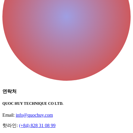
연락처
QUOC HUY TECHNIQUE CO LTD.
Email:
info@quochuy.com
핫라인:
(+84) 828 31 08 99