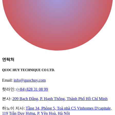
연락처
QUOC HUY TECHNIQUE CO LTD.
Email:
info@quochuy.com
핫라인:
(+84) 828 31 08 99
본사
:
209 Bạch Đằng, P. Hạnh Thông, Thành Phố Hồ Chí Minh
하노이 지사
:
Tầng 34, Phòng 5, Toà nhà C5 Vinhomes D'capitale,
119 Trần Duy Hưng, P. Yên Hoà, Hà Nội