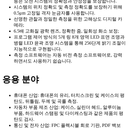
등은 모션 시스템의 정확성과 안정성을 보장합니다.
시스템의 위치 정확도 및 측정 정확도를 보장하기 위해
0.5μm 고정밀 격자 눈금자를 사용합니다.
선명한 관찰과 정밀한 측정을 위한 고해상도 디지털 카
메라;
6.5배 고화질 광학 렌즈, 정확한 줌, 일회성 화소 보정;
프로그램 제어 방식의 5개 링 8개 영역 LED 표면 조명과
병렬 LED 윤곽 조명 시스템을 통해 256단계 밝기 조절이
지능적으로 구현됩니다.
측정 소프트웨어는 자동 비전 측정 소프트웨어로, 강력
하면서도 사용하기 쉽습니다.
응용 분야
휴대폰 산업: 휴대폰의 유리, 터치스크린 및 케이스의 평
탄도, 뒤틀림, 두께 및 곡률 측정.
자동차 부품 제조 산업: 케이스, 실린더 헤드, 알루미늄
부품, 하드웨어 스탬핑 및 다이캐스팅과 같은 제품의 평
탄도 검사.
통신 및 전자 산업: FPC 플렉시블 회로 기판, PDF 백보