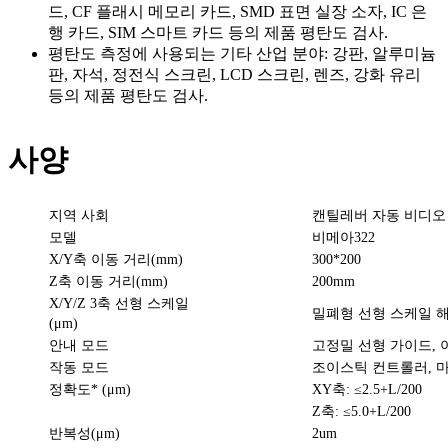
드, CF 플래시 메모리 카드, SMD 표면 실장 소자, IC 은
행 카드, SIM 스마트 카드 등의 제품 평탄도 검사.
평탄도 측정에 사용되는 기타 산업 분야: 강판, 알루미늄
판, 자석, 정전식 스크린, LCD 스크린, 렌즈, 강화 유리
등의 제품 평탄도 검사.
사양
지역 사회
캔틸레버 자동 비디오 
모델
비메아322
X/Y축 이동 거리(mm)
300*200
Z축 이동 거리(mm)
200mm
X/Y/Z 3축 선형 스케일
밀폐형 선형 스케일 해상
(μm)
안내 모드
고정밀 선형 가이드, 
작동 모드
조이스틱 컨트롤러, 마
정확도* (μm)
XY축: ≤2.5+L/200
Z축: ≤5.0+L/200
반복성(μm)
2um