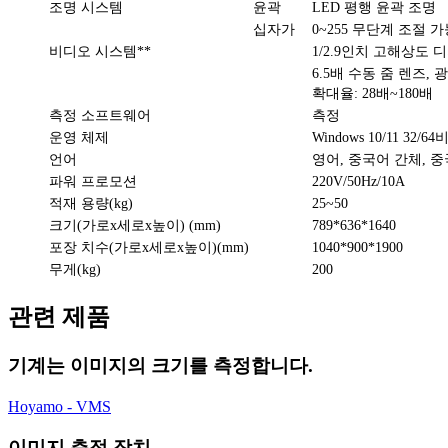
조명 시스템
윤곽
LED 평행 윤곽 조명
십자가
0~255 무단계 조절 가
비디오 시스템**
1/2.9인치 고해상도 
6.5배 수동 줌 렌즈, 광
확대율: 28배~180배
측정 소프트웨어
측정
운영 체제
Windows 10/11 3
언어
영어, 중국어 간체, 중
파워 프로모션
220V/50Hz/10A
적재 용량(kg)
25~50
크기(가로x세로x높이) (mm)
789*636*1640
포장 치수(가로x세로x높이)(mm)
1040*900*1900
무게(kg)
200
관련 제품
기계는 이미지의 크기를 측정합니다.
Hoyamo - VMS
이미지 측정 장치