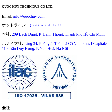
QUOC HUY TECHNIQUE CO LTD.
Email:
info@quochuy.com
ホットライン：
(+84) 828 31 08 99
本社
:
209 Bạch Đằng, P. Hạnh Thông, Thành Phố Hồ Chí Minh
ハノイ支社
:
Tầng 34, Phòng 5, Toà nhà C5 Vinhomes D'capitale,
119 Trần Duy Hưng, P. Yên Hoà, Hà Nội
会社